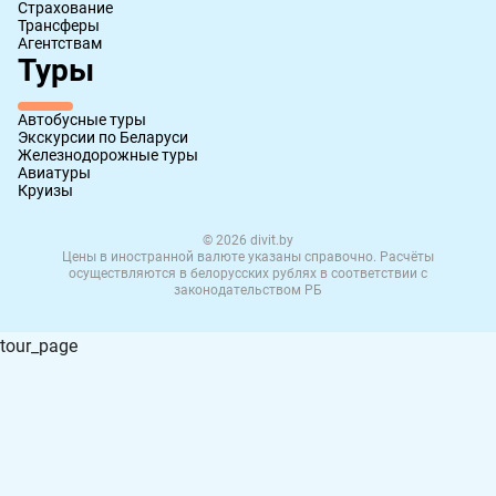
Страхование
Трансферы
Агентствам
Туры
Автобусные туры
Экскурсии по Беларуси
Железнодорожные туры
Авиатуры
Круизы
© 2026 divit.by
Цены в иностранной валюте указаны справочно. Расчёты
осуществляются в белорусских рублях в соответствии с
законодательством РБ
tour_page