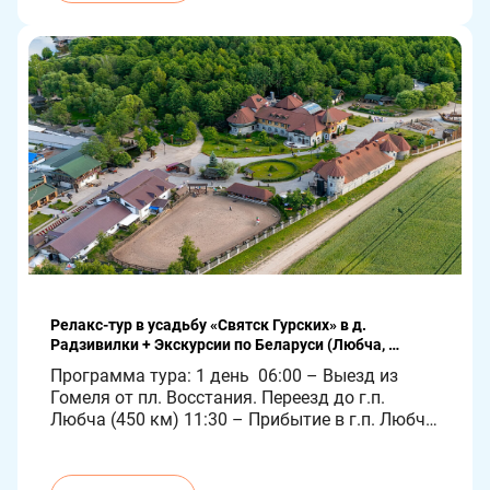
был первым владельцем города . Со временем 
здесь селились и жили татары .Здесь […]
Релакс-тур в усадьбу «‎Святск Гурских» в д. 
Радзивилки + Экскурсии по Беларуси (Любча, 
Лавришеский мужской монастырь, Гродно, 
Программа тура: 1 день  06:00 – Выезд из 
Коробчицы, Августовский канал, Новогрудок, Мир) 3 
Гомеля от пл. Восстания. Переезд до г.п. 
дня/2 ночи
Любча (450 км) 11:30 – Прибытие в г.п. Любча. 
Знакомство с Любчанским замком, 
памятником архитектуры 16  века, 
возведённым на рубеже двух архитектурных 