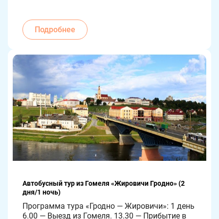
10.30 — Обзорная экскурсия по городу: старый 
замок XVI века, новый замок XVIII века, 
центральный костел Республики Беларусь – 
Подробнее
Фарный костел XVIII века, монастырь 
Кармелиток, первая в Беларуси аптека-музей 
XVIII века, старый […]
Автобусный тур из Гомеля «Жировичи Гродно» (2 
дня/1 ночь)
Программа тура «Гродно — Жировичи»: 1 день 
6.00 — Выезд из Гомеля. 13.30 — Прибытие в 