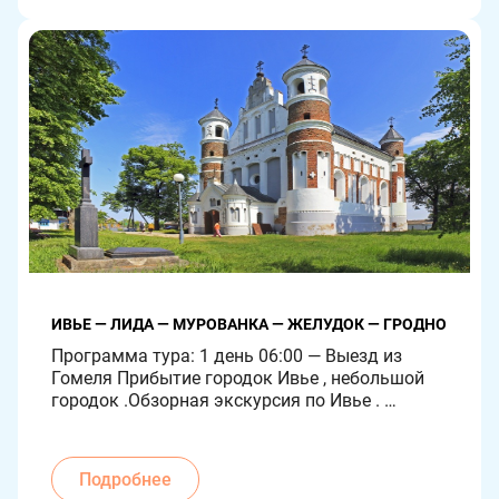
Д.Сакко по заказу короля С. Понятовского. 
Туристы увидят парк имени Жилибера, 
который создавался […]
ИВЬЕ — ЛИДА — МУРОВАНКА — ЖЕЛУДОК — ГРОДНО
Программа тура: 1 день 06:00 — Выезд из 
Гомеля Прибытие городок Ивье , небольшой 
городок .Обзорная экскурсия по Ивье . 
Население около 9 тыс. человек.  Впервые 
стал упоминаться в 1444 году , как 
великокняжеский двор, подаренный князем 
Подробнее
Казимиром  Петру Монтыгердовичу он же и 