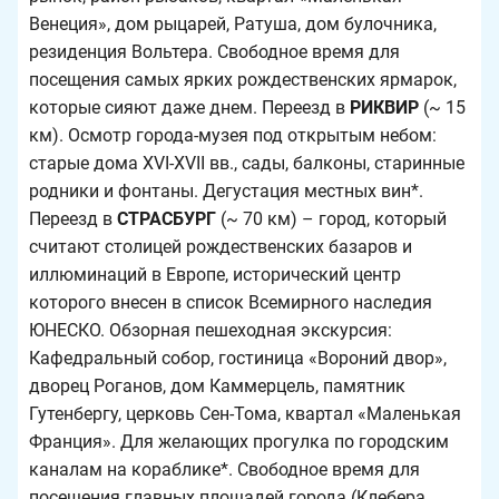
Венеция», дом рыцарей, Ратуша, дом булочника,
резиденция Вольтера. Свободное время для
посещения самых ярких рождественских ярмарок,
которые сияют даже днем. Переезд в
РИКВИР
(~ 15
км). Осмотр города-музея под открытым небом:
старые дома XVI-XVII вв., сады, балконы, старинные
родники и фонтаны. Дегустация местных вин*.
Переезд в
СТРАСБУРГ
(~ 70 км) – город, который
считают столицей рождественских базаров и
иллюминаций в Европе, исторический центр
которого внесен в список Всемирного наследия
ЮНЕСКО. Обзорная пешеходная экскурсия:
Кафедральный собор, гостиница «Вороний двор»,
дворец Роганов, дом Каммерцель, памятник
Гутенбергу, церковь Сен-Тома, квартал «Маленькая
Франция». Для желающих прогулка по городским
каналам на кораблике*. Свободное время для
посещения главных площадей города (Клебера,