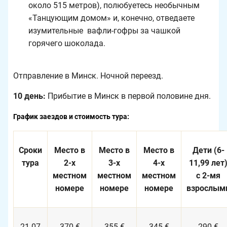
около 515 метров), полюбуетесь необычным
«Танцующим домом» и, конечно, отведаете
изумительные вафли-гофры за чашкой
горячего шоколада.
Отправление в Минск. Ночной переезд.
10 день:
Прибытие в Минск в первой половине дня.
График заездов и стоимость тура:
Сроки
Место в
Место в
Место в
Дети (6-
тура
2-х
3-х
4-х
11,99 лет
местном
местном
местном
с 2-мя
номере
номере
номере
взрослым
21.07
370 €
355 €
345 €
290 €