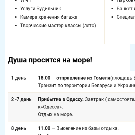
Wi-Fi
Парков
Услуги Будильник
Банкет 
Камера хранения багажа
Специал
Творческие мастер классы (лето)
Душа просится на море!
1 день
18.00
—
отправление из Гомеля
(площадь 
Транзит по территории Беларуси и Украин
2 -7 день
Прибытие в Одессу.
Завтрак ( самостоятел
к»Одесса».
Отдых на море.
8 день
11.00
— Выселение из базы отдыха.