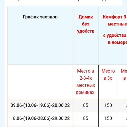
График заездов
Домик
Комфорт 3
без
местны
удобств
с удобств
в номер
Место в
Место
Ме
2-3-4х
в 3х
в
местных
домиках
09.06-(10.06-19.06)-20.06.22
85
150
1
18.06-(19.06-28.06)-29.06.22
85
150
1